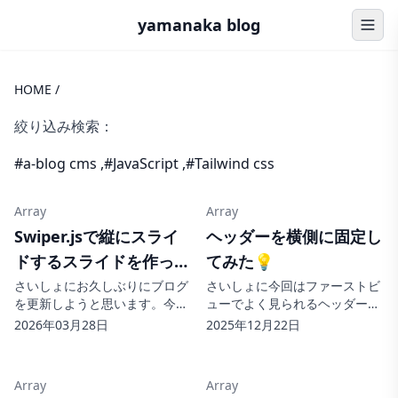
yamanaka blog
HOME
/
絞り込み検索：
#a-blog cms
,
#JavaScript
,
#Tailwind css
Array
Array
Swiper.jsで縦にスライ
ヘッダーを横側に固定し
ドするスライドを作って
てみた💡
みた💻
さいしょにお久しぶりにブログ
さいしょに今回はファーストビ
を更新しようと思います。今日
ューでよく見られるヘッダーが
はSwiper.jsで縦にスライドする
横に固定されたデザインのコー
2026年03月28日
2025年12月22日
スライドについてまとめていこ
ディングについてまとめていこ
うと思います。 スライドを縦に
うと思います。 ヘッダーを横に
する画像が縦にスライドするよ
固定するヘッダーを横に固定さ
Array
Array
うになっています。縦のスラ...
れたファーストビューのデザ