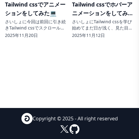
Tailwind cssでアニメー
Tailwind cssでホバーア
イ...
ションをしてみた💻
ニメーションをしてみた
💡
さいしょに今回は前回に引き続
さいしょにTailwind cssを学び
きTailwind cssでスクロールを
始めてまだ日が浅く、見た目を
促すアニメーションとメインビ
整えることができてもホバーア
2025年11月20日
2025年11月12日
ジュアルなどでよく見られるス
ニメーションがなかったら少し
ライドアニメーションをまとめ
寂しいなと思いました。なの
ていこうと思います。 スクロー
で、今回はホバーアニメーショ
ルを促すアニメーション※今
ンを2つまとめていこうと思い
回...
ます...
Copyright © 2025 - All right reserved