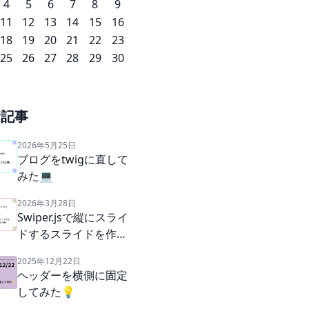
4
5
6
7
8
9
11
12
13
14
15
16
18
19
20
21
22
23
25
26
27
28
29
30
新記事
2026年5月25日
ブログをtwigに直して
みた💻
2026年3月28日
Swiper.jsで縦にスライ
ドするスライドを作っ
てみた💻
2025年12月22日
ヘッダーを横側に固定
してみた💡