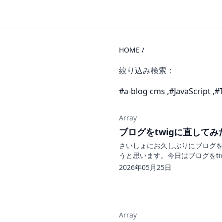
HOME
/
絞り込み検索：
#a-blog cms
,
#JavaScript
,
#
Array
ブログをtwigに直してみ
さいしょにお久しぶりにブログ
うと思います。今日はブログをti
てみたので変更した部分をまと
2026年05月25日
使っているモジュールが各ペー
かったのでいくつかに分けてブ
してい...
Array