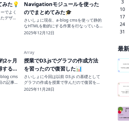
3
みた💡
Navigationモジュールを使った
10
のでまとめてみた🎓
ューでよく
17
れたデザイ
さいしょに現在、a-blog cmsを使って静的
めていこう
24
なHTMLを動的にする作業を行なっている
定するヘッ
31
のですが、Navigationもジュールを学んだ
2025年12月12日
トビューの
のでその復習をしていこうと思います。
Navigationモジュール画像のようなナビゲ
最
ーションが...
Array
て約2ヶ月
授業でD3.jsでグラフの作成方法
得するこ
を習ったので復習した📊
og cms
さいしょに今回は以前 D3.js の基礎として
 6日目の記事で
グラフの作成を授業で学んだので復習をし
約2ヶ月が経
ていこうと思います。 D3.jsでグラフを作
2025年11月28日
cmsをまだ
成してみるD3.jsの基礎としてグラフの作成
び始めてま
の方法を学びました。&lt;body&gt; &lt;div
id...