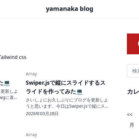
yamanaka blog
Tailwind css
Array
た💻
Swiper.jsで縦にスライドするス
カ
ライドを作ってみた💻
を更新しよ
wgに直し
さいしょにお久しぶりにブログを更新しよ
めました。
うと思います。今日はSwiper.jsで縦にスラ
ジごとに多
イドするスライドについてまとめていこう
2026年03月28日
<<
ログで更新
と思います。 スライドを縦にする画像が縦
月
にスライドするようになっています。縦の
スラ...
Array