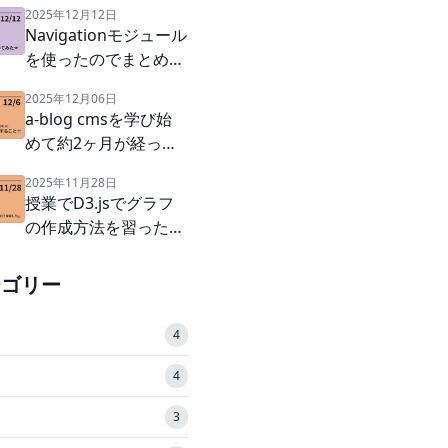
2025年12月12日
Navigationモジュール
を使ったのでまとめて
みた🎓
2025年12月06日
a-blog cmsを学び始
めて約2ヶ月が経った
私が思う知って得する
2025年11月28日
こと📚
授業でD3.jsでグラフ
の作成方法を習ったの
で復習した📊
テゴリー
4
4
3