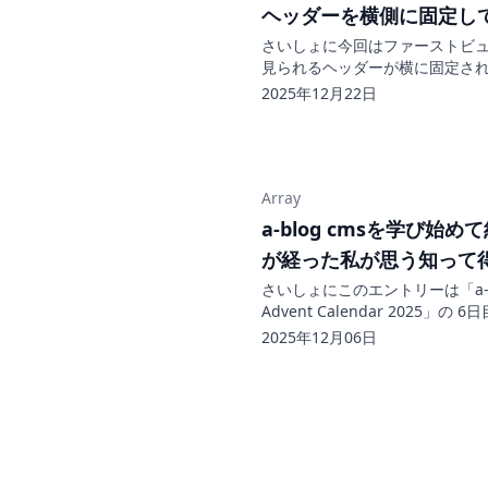
ヘッダーを横側に固定して
さいしょに今回はファーストビ
見られるヘッダーが横に固定さ
ンのコーディングについてまと
2025年12月22日
と思います。 ヘッダーを横に固
ダーを横に固定されたファース
デザイ...
Array
a-blog cmsを学び始め
が経った私が思う知って
と📚
さいしょにこのエントリーは「a-bl
Advent Calendar 2025」の
す。a-blog cmsを学び始めて
2025年12月06日
ちました。そこで今回はa-blog 
使ったことがないという方や学
だそん...