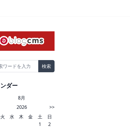
検索
レンダー
8月
2026
>>
火
水
木
金
土
日
1
2