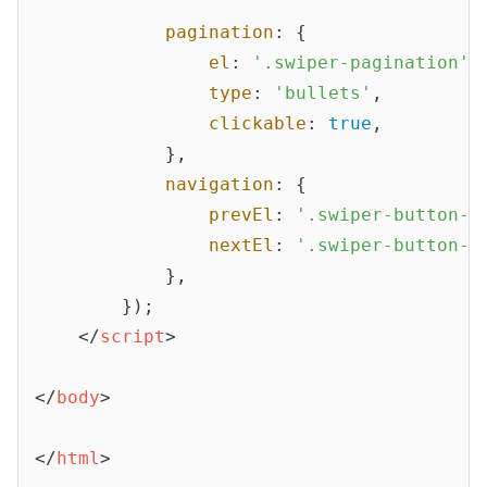
pagination
: {

el
: 
'.swiper-pagination'
,

type
: 
'bullets'
,

clickable
: 
true
,

            },

navigation
: {

prevEl
: 
'.swiper-button-p
nextEl
: 
'.swiper-button-n
            },

        });

</
script
>
</
body
>
</
html
>