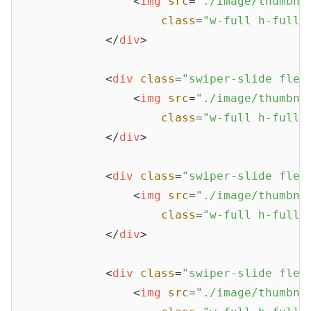
<
img
src
=
"./image/thumbna
class
=
"w-full h-full 
</
div
>
<
div
class
=
"swiper-slide flex
<
img
src
=
"./image/thumbna
class
=
"w-full h-full 
</
div
>
<
div
class
=
"swiper-slide flex
<
img
src
=
"./image/thumbna
class
=
"w-full h-full 
</
div
>
<
div
class
=
"swiper-slide flex
<
img
src
=
"./image/thumbna