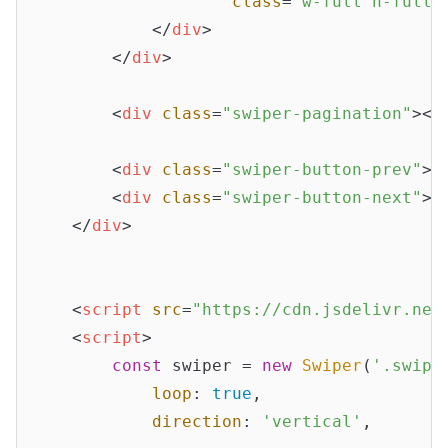
class
=
"w-full h-full 
</
div
>
</
div
>
<
div
class
=
"swiper-pagination"
>
</
<
div
class
=
"swiper-button-prev"
>
<
<
div
class
=
"swiper-button-next"
>
<
</
div
>
<
script
src
=
"https://cdn.jsdelivr.net
<
script
>
const
 swiper = 
new
Swiper
(
'.swipe
loop
: 
true
,

direction
: 
'vertical'
,
