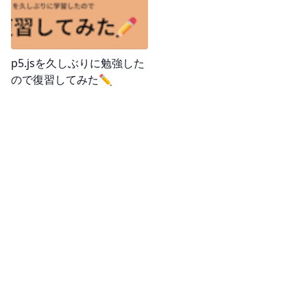
p5.jsを久しぶりに勉強した
ので復習してみた✏️