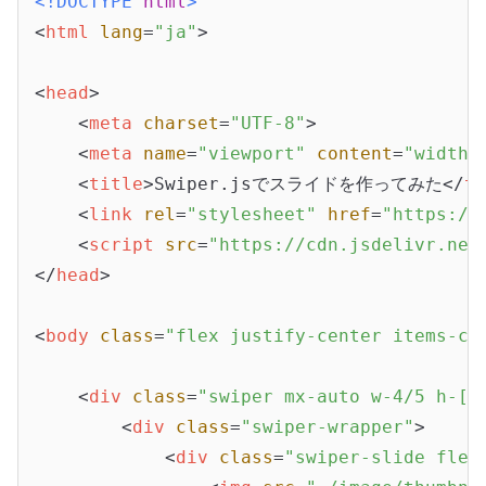
<!DOCTYPE 
html
>
<
html
lang
=
"ja"
>
<
head
>
<
meta
charset
=
"UTF-8"
>
<
meta
name
=
"viewport"
content
=
"width=
<
title
>
Swiper.jsでスライドを作ってみた
</
ti
<
link
rel
=
"stylesheet"
href
=
"https://
<
script
src
=
"https://cdn.jsdelivr.net
</
head
>
<
body
class
=
"flex justify-center items-ce
<
div
class
=
"swiper mx-auto w-4/5 h-[8
<
div
class
=
"swiper-wrapper"
>
<
div
class
=
"swiper-slide flex