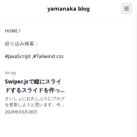
yamanaka blog
HOME
/
絞り込み検索：
#JavaScript
,
#Tailwind css
Array
Swiper.jsで縦にスライ
ドするスライドを作って
みた💻
さいしょにお久しぶりにブログ
を更新しようと思います。今日
はSwiper.jsで縦にスライドする
2026年03月28日
スライドについてまとめていこ
うと思います。 スライドを縦に
する画像が縦にスライドするよ
うになっています。縦のスラ...