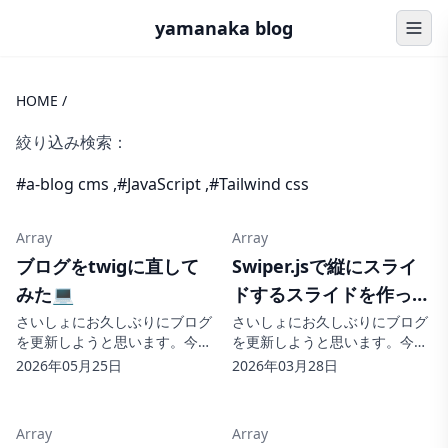
yamanaka blog
HOME
/
絞り込み検索：
#a-blog cms
,
#JavaScript
,
#Tailwind css
Array
Array
ブログをtwigに直して
Swiper.jsで縦にスライ
みた💻
ドするスライドを作って
みた💻
さいしょにお久しぶりにブログ
さいしょにお久しぶりにブログ
を更新しようと思います。今日
を更新しようと思います。今日
はブログをtiwgに直してみたの
はSwiper.jsで縦にスライドする
2026年05月25日
2026年03月28日
で変更した部分をまとめまし
スライドについてまとめていこ
た。使っているモジュールが各
うと思います。 スライドを縦に
ページごとに多かったのでいく
する画像が縦にスライドするよ
Array
Array
つかに分けてブログで更新して
うになっています。縦のスラ...