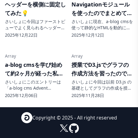
ヘッダーを横側に固定し
Navigationモジュール
い...
てみた💡
を使ったのでまとめてみ
た🎓
さいしょに今回はファーストビ
さいしょに現在、a-blog cmsを
ューでよく見られるヘッダーが
使って静的なHTMLを動的にす
横に固定されたデザインのコー
る作業を行なっているのです
2025年12月22日
2025年12月12日
ディングについてまとめていこ
が、Navigationもジュールを学
うと思います。 ヘッダーを横に
んだのでその復習をしていこう
固定するヘッダーを横に固定さ
と思います。 Navigationモジ
Array
Array
れたファーストビューのデザ
ュール画像のようなナビゲーシ
a-blog cmsを学び始め
授業でD3.jsでグラフの
イ...
ョンが...
て約2ヶ月が経った私が
作成方法を習ったので復
思う知って得すること
習した📊
さいしょにこのエントリーは
さいしょに今回は以前 D3.js の
「a-blog cms Advent
基礎としてグラフの作成を授業
📚
Calendar 2025」の 6日目の記
で学んだので復習をしていこう
2025年12月06日
2025年11月28日
事です。a-blog cmsを学び始め
と思います。 D3.jsでグラフを
て約2ヶ月が経ちました。そこ
作成してみるD3.jsの基礎とし
で今回はa-blog cmsをまだ使っ
てグラフの作成の方法を学びま
Copyright © 2025 - All right reserved
たことがないという方や学び始
した。&lt;body&gt; &lt;div
めてまだそん...
id...